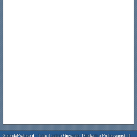
GoleadaPratese.it - Tutto il calcio Giovanile, Dilettanti e Professionisti di