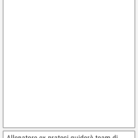
Allenatore ex pratesi guiderà team di