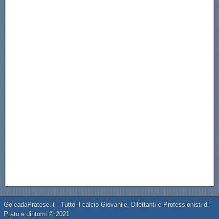
GoleadaPratese.it - Tutto il calcio Giovanile, Dilettanti e Professionisti di
Prato e dintorni © 2021