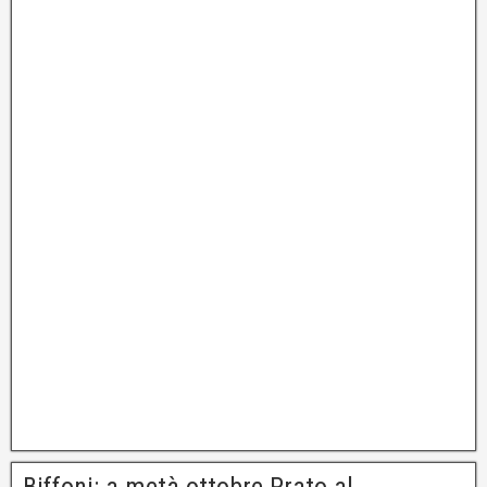
Biffoni: a metà ottobre Prato al