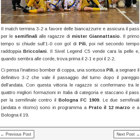
Il match termina 3-2 a favore delle biancazzurre e assicura il pass
per le
semifinali
alle ragazze di
mister Giannattasio
. Il primo
tempo si chiude sull’1-0 con gol di
Pili
, poi nel secondo tempo
raddoppia
Briccolani
. Il Sivel Legend C5 vende cara la pelle e,
quando sembra alle corde, trova prima il 2-1 e poi il 2-2.
Ci pensa l’inatteso bomber di coppa, una sontuosa
Pili
, a segnare il
definitivo 3-2 che vale il passaggio del turno dopo il pareggio
dell’andata. Con questa vittoria le ragazze si confermano tra le
quattro migliori formazioni in Italia di categoria e staccano il pass
per la semifinale contro il
Bologna FC 1909
. Le due semifinali
(andata e ritorno) sono in programma a
Prato il 12 marzo
e a
Bologna il 19.
← Previous Post
Next Post →