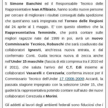
5
Simone Banchini
ed il Responsabile Tecnico delle
Rappresentative
Ivan Affibiato
, hanno scelto nuove persone
per cercare di migliorare i risultati conseguiti dalla spedizione
che quest’anno sarà impegnata nel
Torneo delle Regioni
dal 24 aprile al 1 maggio. E’ con questo obiettivo che la
Rappresentativa femminile
, che potrà contare sulle
migliori ragazze nate dal 1999 in poi, avrà un
nuovo
Commissario Tecnico, Robuschi
che sarà coadiuvato dai
collaboratori
Ignesti
, anch’essa nuova entrata, e dal
confermato Conti. Guida tecnica nuova di zecca anche
nell’
Under 15 maschile
(fascia di età compresa tra il 2010 ed
il 2011), che saluta l’arrivo del
C.T. Edi
insieme ai
collaboratori
Vasarelli
e
Cerezuela
; conferma invece per il
Commissario Tecnico dell’Under
17 (2008-2009
) Accardi, la
passata stagione impegnato con la selezione Under 15, che
guiderà la rappresentativa potendo contare sull’aiuto dei nuovi
collaboratori Cerezuela e
Morini
.
Gli addetti ai lavori degli ambienti federali sono fiduciosi che i