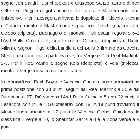
segno con Santini, Durini (poker) e Giuseppe Sanzo, autore di ben
sette reti. Pioggia di gol anche tra Lesagora e Masterfurios, che
finisce 6-9. Per il Lesagora arrivano le doppiette di Piticchio, Penna
e Catania, mentre il Masterfurios segna con Peschi (quattro gol),
Geloso (tripletta), Buonaguro e Taoussi. I Dinosauri regolano 5-1
l’Asd Bulls Calcio a 5, con le reti di Calamai (doppietta), Diddi,
Milani e Signori. Il gol della bandiera dei Bulls è firmato da Cocchi.
Stesso risultato, ma a parti inverse, tra Vergè e Citti Real Madrink:
1-5. Per il Real vanno a segno Kola (doppietta) e Vela (tripletta),
mentre il Vergè trova la rete con Fratoni.
In
classifica
, Real Boys e Vecchia Guardia sono
appaiati
in
prima posizione con 34 punti, seguiti dal Real Madrink a 30 e dai
Dinosauri a 27. Più staccati l’Asd Bulls Calcio a 5 con 22 punti, il
Lesagora con 21 e il Gallotasaray con 19. A 18 punti troviamo il
Masterfurios, mentre a 17 punti le Vecchie Glorie. Chiudono la
classifica il Vergè a 10, lo Shakhtar Sacra a 8 e la Zona Verde a 4
punti.