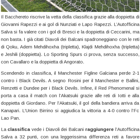
Il Bacchereto riscrive la vetta della classifica grazie alla doppietta di
Giovanni Rapezzi e ai gol di Nunziati e Lapo Rapezzi. L’Autofficina
Salva si fa valere con i gol di Bresci e la doppietta di Ceccarini, ma
non basta. I già citati Diavoli dei Balcani spadroneggiano con le reti
di Qoku, Adem Mehdihoxha (tripletta), Klajdi Mehdihoxha (tripletta)
e Jeshili (doppietta). Lo Sporting Spurs ci prova, senza successo,
con Cavallaro e la doppietta di Angorato.
Scendendo in classifica, il Manchester Figline Galciana perde 2-1
contro i Black Devils. A segno Rosini per il Manchester e Ballini,
Renzetti e Dundee per i Black Devils. Infine, il Red Phenomenal si
porta a casa il match con l’Akatsuki grazie alle reti di Iotti e alla
doppietta di Giordano. Per l’Akatsuki, il gol della bandiera arriva da
Kanapari. L’Union Birrino si aggiudica la vittoria a 4-0 contro l’Fc
Lao Pan.
La
classifica
vede i Diavoli dei Balcani
raggiungere
l’Autofficina
Salva a 32 punti, con una leggerissima differenza reti a favore