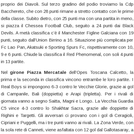
proprio dei Diavoli. Sul terzo gradino del podio troviamo la Cdp
Bacchereto, che con 28 punti rimane a stretto contatto con le prime
della classe. Subito dietro, con 25 punti ma con una partita in meno,
si piazza il Chessea Football Club, seguito a 24 punti dai Black
Devils. A metà classifica c’è il Manchester Figline Galciana con 19
punti, seguito dall’Union Birrino a 16. Situazione più complicata per
Fc Lao Pan, Akatsuki e Sporting Spurs Fc, rispettivamente con 10,
9 e 6 punti. Chiude la classifica il Red Phenomenal, con soli 4 punti
in 13 partite.
Nel
girone Piazza Mercatale
dell’Opes Toscana Calcetto, la
prima e la seconda in classifica vincono entrambe le loro partite. I
Real Boys si impongono 6-3 contro le Vecchie Glorie, grazie ai gol
di Campanile, Bali (doppietta) e Arapi (tripletta). Per i rivali di
giornata vanno a segno Saitta, Magni e Longo. La Vecchia Guardia
C5 vince 4-3 contro lo Shakhtar Sacra, grazie alle doppiette di
Righini e Targetti. Gli avversari ci provano con i gol di Ceragioli,
Cipriani e Puggelli, ma i tre punti vanno ai rivali. La Zona Verde, con
la sola rete di Canneti, viene asfaltata con 12 gol dal Gallotasaray, a