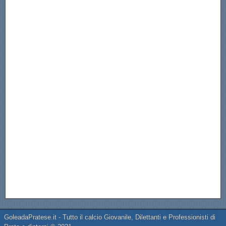
GoleadaPratese.it - Tutto il calcio Giovanile, Dilettanti e Professionisti di