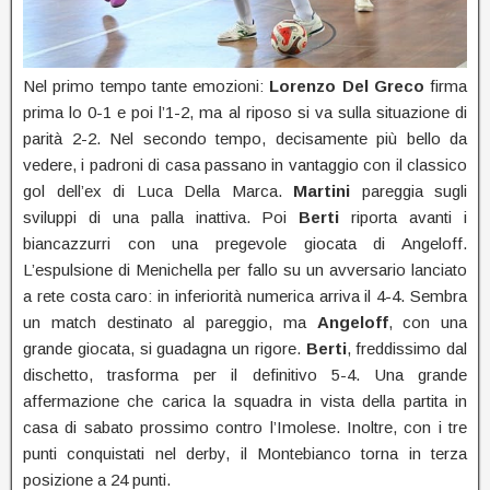
Nel primo tempo tante emozioni:
Lorenzo Del Greco
firma
prima lo 0-1 e poi l’1-2, ma al riposo si va sulla situazione di
parità 2-2. Nel secondo tempo, decisamente più bello da
vedere, i padroni di casa passano in vantaggio con il classico
gol dell’ex di Luca Della Marca.
Martini
pareggia sugli
sviluppi di una palla inattiva. Poi
Berti
riporta avanti i
biancazzurri con una pregevole giocata di Angeloff.
L’espulsione di Menichella per fallo su un avversario lanciato
a rete costa caro: in inferiorità numerica arriva il 4-4. Sembra
un match destinato al pareggio, ma
Angeloff
, con una
grande giocata, si guadagna un rigore.
Berti
, freddissimo dal
dischetto, trasforma per il definitivo 5-4. Una grande
affermazione che carica la squadra in vista della partita in
casa di sabato prossimo contro l’Imolese. Inoltre, con i tre
punti conquistati nel derby, il Montebianco torna in terza
posizione a 24 punti.