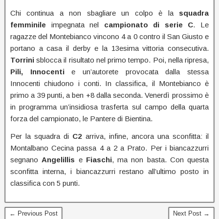
Chi continua a non sbagliare un colpo è la
squadra
femminile
impegnata nel
campionato di serie C
. Le
ragazze del Montebianco vincono 4 a 0 contro il San Giusto e
portano a casa il derby e la 13esima vittoria consecutiva.
Torrini
sblocca il risultato nel primo tempo. Poi, nella ripresa,
Pili, Innocenti
e un’autorete provocata dalla stessa
Innocenti chiudono i conti. In classifica, il Montebianco è
primo a 39 punti, a ben +8 dalla seconda. Venerdì prossimo è
in programma un’insidiosa trasferta sul campo della quarta
forza del campionato, le Pantere di Bientina.
Per la squadra di
C2
arriva, infine, ancora una sconfitta: il
Montalbano Cecina passa 4 a 2 a Prato. Per i biancazzurri
segnano
Angelillis
e
Fiaschi
, ma non basta. Con questa
sconfitta interna, i biancazzurri restano all’ultimo posto in
classifica con 5 punti.
← Previous Post
Next Post →