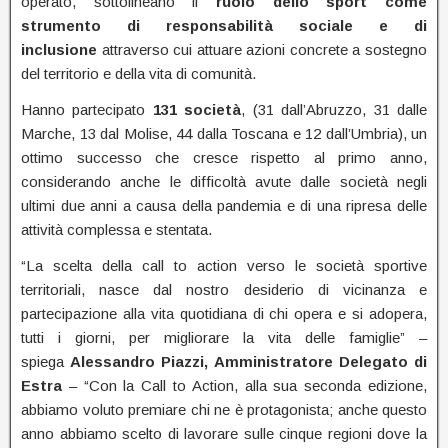
operato, sottolineano il
ruolo dello sport come
strumento di responsabilità sociale e di
inclusione
attraverso cui attuare azioni concrete a sostegno
del territorio e della vita di comunità.
Hanno partecipato
131 società
, (31 dall’Abruzzo, 31 dalle
Marche, 13 dal Molise, 44 dalla Toscana e 12 dall’Umbria), un
ottimo successo che cresce rispetto al primo anno,
considerando anche le difficoltà avute dalle società negli
ultimi due anni a causa della pandemia e di una ripresa delle
attività complessa e stentata.
“La scelta della call to action verso le società sportive
territoriali, nasce dal nostro desiderio di vicinanza e
partecipazione alla vita quotidiana di chi opera e si adopera,
tutti i giorni, per migliorare la vita delle famiglie” –
spiega
Alessandro Piazzi, Amministratore Delegato di
Estra
– “Con la Call to Action, alla sua seconda edizione,
abbiamo voluto premiare chi ne è protagonista; anche questo
anno abbiamo scelto di lavorare sulle cinque regioni dove la