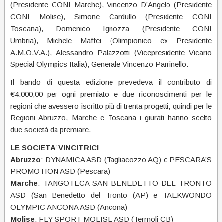
(Presidente CONI Marche), Vincenzo D’Angelo (Presidente
CONI Molise), Simone Cardullo (Presidente CONI
Toscana), Domenico Ignozza (Presidente CONI
Umbria), Michele Maffei (Olimpionico ex Presidente
A.M.O.V.A.), Alessandro Palazzotti (Vicepresidente Vicario
Special Olympics Italia), Generale Vincenzo Parrinello.
Il bando di questa edizione prevedeva il contributo di
€4.000,00 per ogni premiato e due riconoscimenti per le
regioni che avessero iscritto più di trenta progetti, quindi per le
Regioni Abruzzo, Marche e Toscana i giurati hanno scelto
due società da premiare.
LE SOCIETA’ VINCITRICI
Abruzzo
: DYNAMICA ASD (Tagliacozzo AQ) e PESCARA’S
PROMOTION ASD (Pescara)
Marche
: TANGOTECA SAN BENEDETTO DEL TRONTO
ASD (San Benedetto del Tronto (AP) e TAEKWONDO
OLYMPIC ANCONA ASD (Ancona)
Molise
: FLY SPORT MOLISE ASD (Termoli CB)