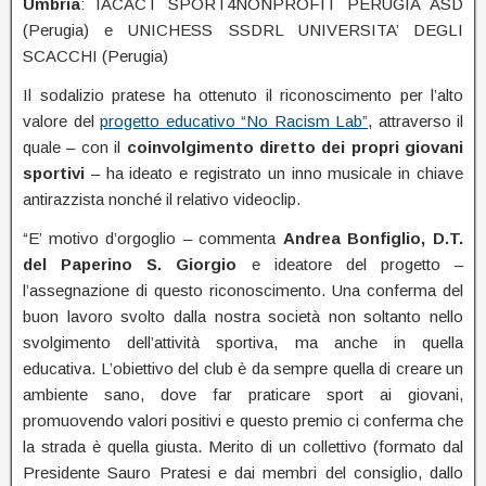
Umbria
: IACACT SPORT4NONPROFIT PERUGIA ASD
(Perugia) e UNICHESS SSDRL UNIVERSITA’ DEGLI
SCACCHI (Perugia)
Il sodalizio pratese ha ottenuto il riconoscimento per l’alto
valore del
progetto educativo “No Racism Lab”
, attraverso il
quale – con il
coinvolgimento diretto dei propri giovani
sportivi
– ha ideato e registrato un inno musicale in chiave
antirazzista nonché il relativo videoclip.
“E’ motivo d’orgoglio – commenta
Andrea Bonfiglio, D.T.
del Paperino S. Giorgio
e ideatore del progetto –
l’assegnazione di questo riconoscimento. Una conferma del
buon lavoro svolto dalla nostra società non soltanto nello
svolgimento dell’attività sportiva, ma anche in quella
educativa. L’obiettivo del club è da sempre quella di creare un
ambiente sano, dove far praticare sport ai giovani,
promuovendo valori positivi e questo premio ci conferma che
la strada è quella giusta. Merito di un collettivo (formato dal
Presidente Sauro Pratesi e dai membri del consiglio, dallo