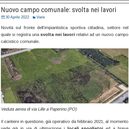
Nuovo campo comunale: svolta nei lavori
30 Aprile 2022
Varie
Novità sul fronte dell’impiantistica sportiva cittadina, settore nel
quale si registra una
svolta nei lavori
relativi ad un nuovo campo
calcistico comunale.
Veduta aerea di via Lille a Paperino (PO)
Il cantiere in questione, già operativo da febbraio 2021, al momento
vede già in via di ultimazione i
locali spogliatoi
ed a breve