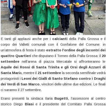
E tanti gli applausi anche per i
calcianti
della Palla Grossa e il
corpo dei Valletti comunali con il Gonfalone del Comune: in
un’atmosfera di festa è stato
estratto l’ordine degli incontri dei
quattro Quartieri
che disputano il Torneo della Palla Grossa: il
20
settembre
nell’arena di piazza Mercatale si affronteranno le
Aquile dei Rossi di Santa Trinita e gli Orsi degli Azzurri di
Santa Mari
a, mentre il
21 settembre
la seconda semifinale vedrà
protagonisti i
Leoni dei Gialli di Santo Stefano contro i Draghi
dei Verdi di San Marco
, vincitori delle ultime due edizioni. Le finali
ci saranno il 27 settembre.
Erano presenti la sindaca Ilaria
Bugetti
, l’assessore al centro
storico Diego
Blasi
e il presidente del Comitato Palla Grossa