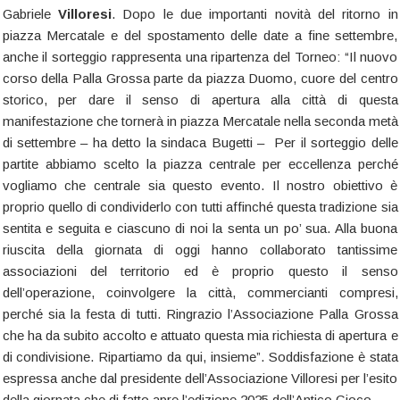
Gabriele
Villoresi
. Dopo le due importanti novità del ritorno in
piazza Mercatale e del spostamento delle date a fine settembre,
anche il sorteggio rappresenta una ripartenza del Torneo: “Il nuovo
corso della Palla Grossa parte da piazza Duomo, cuore del centro
storico, per dare il senso di apertura alla città di questa
manifestazione che tornerà in piazza Mercatale nella seconda metà
di settembre – ha detto la sindaca Bugetti – Per il sorteggio delle
partite abbiamo scelto la piazza centrale per eccellenza perché
vogliamo che centrale sia questo evento. Il nostro obiettivo è
proprio quello di condividerlo con tutti affinché questa tradizione sia
sentita e seguita e ciascuno di noi la senta un po’ sua. Alla buona
riuscita della giornata di oggi hanno collaborato tantissime
associazioni del territorio ed è proprio questo il senso
dell’operazione, coinvolgere la città, commercianti compresi,
perché sia la festa di tutti. Ringrazio l’Associazione Palla Grossa
che ha da subito accolto e attuato questa mia richiesta di apertura e
di condivisione. Ripartiamo da qui, insieme”. Soddisfazione è stata
espressa anche dal presidente dell’Associazione Villoresi per l’esito
della giornata che di fatto apre l’edizione 2025 dell’Antico Gioco.