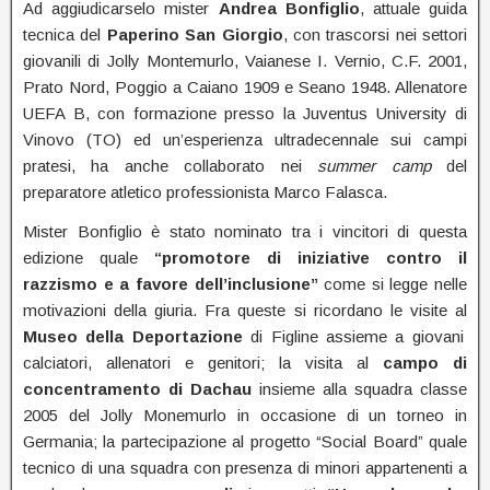
Ad aggiudicarselo mister
Andrea Bonfiglio
, attuale guida
tecnica del
Paperino San Giorgio
, con trascorsi nei settori
giovanili di Jolly Montemurlo, Vaianese I. Vernio, C.F. 2001,
Prato Nord, Poggio a Caiano 1909 e Seano 1948. Allenatore
UEFA B, con formazione presso la Juventus University di
Vinovo (TO) ed un’esperienza ultradecennale sui campi
pratesi, ha anche collaborato nei
summer camp
del
preparatore atletico professionista Marco Falasca.
Mister Bonfiglio è stato nominato tra i vincitori di questa
edizione quale
“promotore di iniziative contro il
razzismo e a favore dell’inclusione”
come si legge nelle
motivazioni della giuria. Fra queste si ricordano le visite al
Museo della Deportazione
di Figline assieme a giovani
calciatori, allenatori e genitori; la visita al
campo di
concentramento di Dachau
insieme alla squadra classe
2005 del Jolly Monemurlo in occasione di un torneo in
Germania; la partecipazione al progetto “Social Board” quale
tecnico di una squadra con presenza di minori appartenenti a