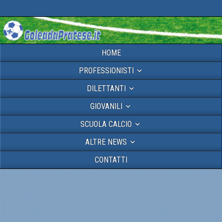
HOME
PROFESSIONISTI
DILETTANTI
GIOVANILI
SCUOLA CALCIO
ALTRE NEWS
CONTATTI