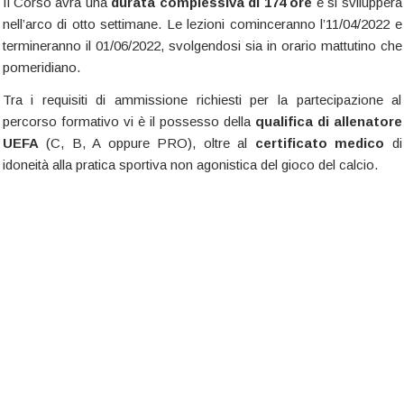
Il Corso avrà una
durata complessiva di 174 ore
e si svilupperà
nell’arco di otto settimane. Le lezioni cominceranno l’11/04/2022 e
termineranno il 01/06/2022, svolgendosi sia in orario mattutino che
pomeridiano.
Tra i requisiti di ammissione richiesti per la partecipazione al
percorso formativo vi è il possesso della
qualifica di allenatore
UEFA
(C, B, A oppure PRO), oltre al
certificato medico
di
idoneità alla pratica sportiva non agonistica del gioco del calcio.