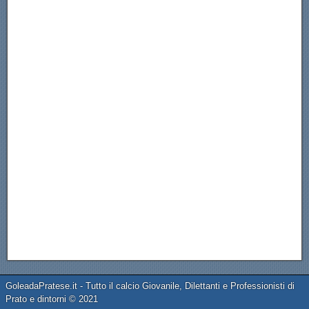
GoleadaPratese.it - Tutto il calcio Giovanile, Dilettanti e Professionisti di
Prato e dintorni © 2021