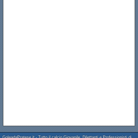
GoleadaPratese.it - Tutto il calcio Giovanile, Dilettanti e Professionisti di