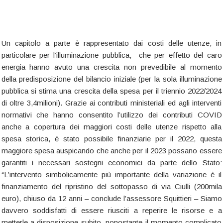
Un capitolo a parte è rappresentato dai costi delle utenze, in
particolare per l’illuminazione pubblica, che per effetto del caro
energia hanno avuto una crescita non prevedibile al momento
della predisposizione del bilancio iniziale (per la sola illuminazione
pubblica si stima una crescita della spesa per il triennio 2022/2024
di oltre 3,4milioni). Grazie ai contributi ministeriali ed agli interventi
normativi che hanno consentito l’utilizzo dei contributi COVID
anche a copertura dei maggiori costi delle utenze rispetto alla
spesa storica, è stato possibile finanziarie per il 2022, questa
maggiore spesa auspicando che anche per il 2023 possano essere
garantiti i necessari sostegni economici da parte dello Stato:
“L’intervento simbolicamente più importante della variazione è il
finanziamento del ripristino del sottopasso di via Ciulli (200mila
euro), chiuso da 12 anni – conclude l’assessore Squittieri – Siamo
davvero soddisfatti di essere riusciti a reperire le risorse e a
metterle a disposizione subito, nonostante il momento complicato