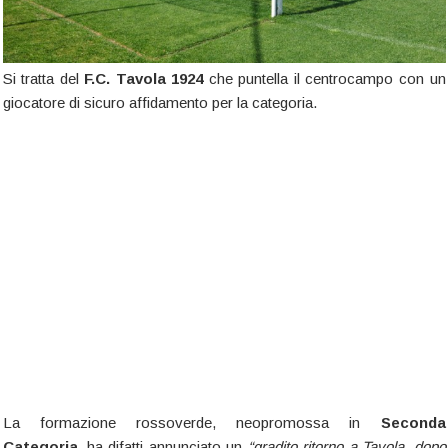
Si tratta del
F.C. Tavola 1924
che puntella il centrocampo con un
giocatore di sicuro affidamento per la categoria.
La formazione rossoverde, neopromossa in
Seconda
Categoria
, ha difatti annunciato un
“gradito ritorno a Tavola, dopo