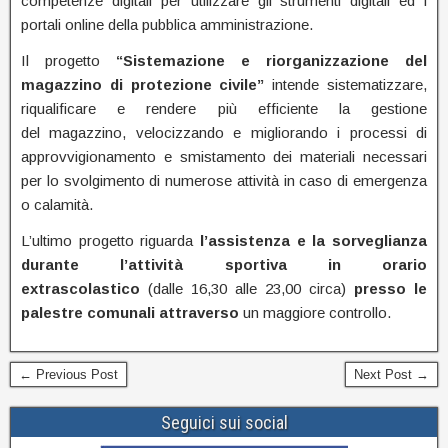
competenze digitali per utilizzare gli strumenti digitali ed i
portali online della pubblica amministrazione.
Il progetto
“Sistemazione e riorganizzazione del
magazzino di
p
rotezione
c
ivile”
intende sistematizzare,
riqualificare e rendere più efficiente la gestione
del magazzino, velocizzando e migliorando i processi di
approvvigionamento e smistamento dei materiali necessari
per lo svolgimento di numerose attività in caso di emergenza
o calamità.
L’ultimo progetto riguarda
l’a
ssistenza e
la
sorveglianza
durante l’attività sportiva in orario
extrascolastico
(dalle 16,30 alle 23,00 circa)
presso le
palestre comunali
attraverso
un maggiore controllo.
← Previous Post
Next Post →
Seguici sui social